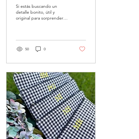
personalizadas, producto
Si estás buscando un
original de UCCA Bags
detalle bonito, útil y
original para sorprender
este Día de la Madre,
¡tenemos el regalo
perfecto! Las nuevas
fundas...
50
0