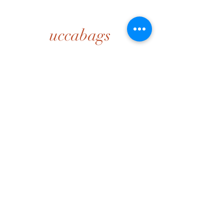
uccabags
Home
Tienda on line
Nuestra historia
Contacto
Aviso legal
Envíos y devoluciones