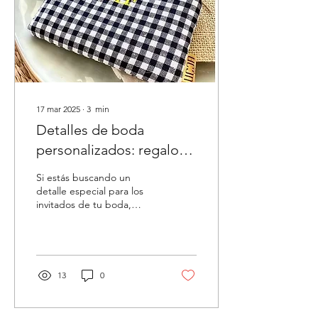
17 mar 2025
∙
3
min
Detalles de boda
personalizados: regalos
originales y prácticos con
Si estás buscando un
UCCA Bags
detalle especial para los
invitados de tu boda,
comunión o cualquier
evento importante, los
regalos personalizados...
13
0