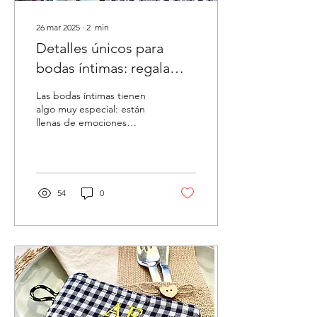
26 mar 2025
∙
2
min
Detalles únicos para
bodas íntimas: regala
monederos y neceseres
Las bodas íntimas tienen
personalizados con
algo muy especial: están
llenas de emociones
mucho cariño
auténticas, miradas
cómplices y gestos que se
recuerdan toda la...
54
0