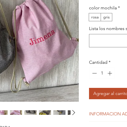
color mochila
*
rosa
gris
Lista los nombres
Cantidad
*
Agregar al carrit
INFORMACION A
lavable en progra