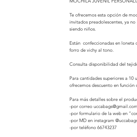
MOCHILA JUVENIL PERSONAL
Te ofrecemos esta opción de moch
invitados preadolescentes, ya no 
siendo niños.
Están confeccionadas en loneta d
forro de vichy al tono.
Consulta disponibilidad del tejid
Para cantidades superiores a 10
ofrecemos descuento en función d
Para más detalles sobre el prod
-por correo uccabags@gmail.co
-por formulario de la web en “co
-por MD en instagram @uccabag
-por teléfono 66743237