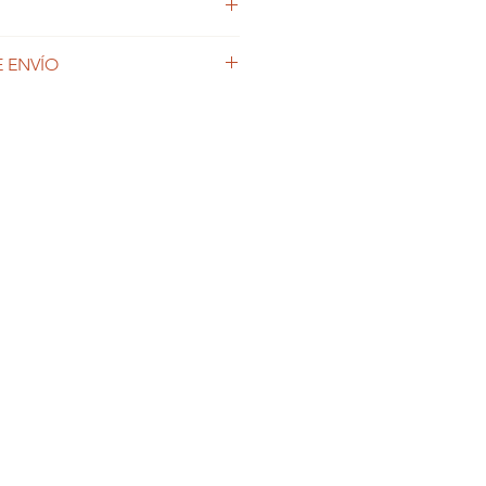
sonalizables no admiten
 ENVÍO
productos personalizables, el
 variable en función de las
das.