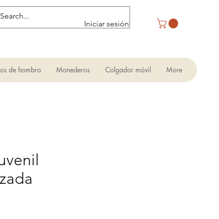
Iniciar sesión
sos de hombro
Monederos
Colgador móvil
More
uvenil
izada
io