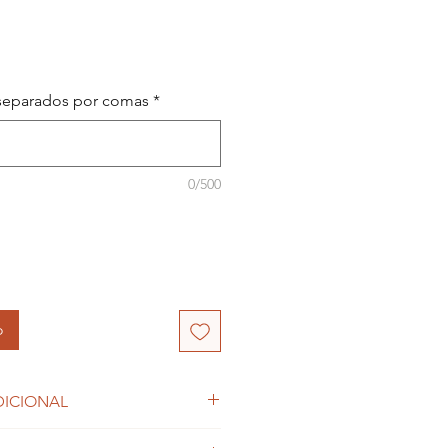
 separados por comas
*
0/500
o
DICIONAL
ma delicado