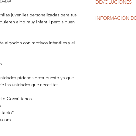
IZADA
DEVOLUCIONES
Los productos per
ilas juveniles personalizadas para tus
INFORMACIÓN DE
devolución
quieren algo muy infantil pero siguen
En el caso de los 
plazo de envío será
e algodón con motivos infantiles y el
unidades encarga
o
 unidades pídenos presupuesto ya que
e las unidades que necesites.
ucto Consúltanos
m
ntacto”
s.com