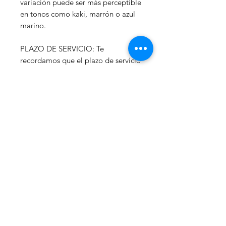
variación puede ser más perceptible
en tonos como kaki, marrón o azul
marino.
PLAZO DE SERVICIO: Te
recordamos que el plazo de servicio
es de
5 días laborables más 24-48
hr de envío.
La espera merecerá la
pena!
uccabags
Home
Tienda on line