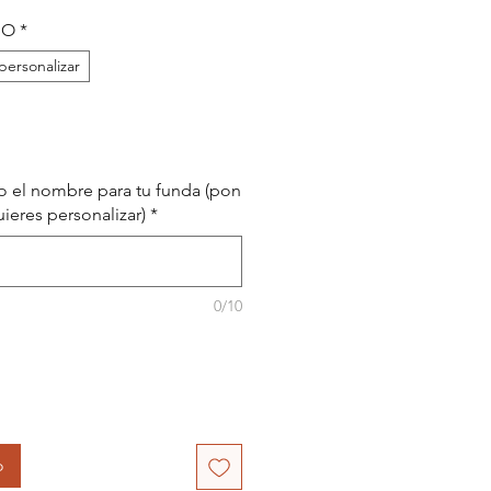
NO
*
 personalizar
s o el nombre para tu funda (pon
uieres personalizar)
*
0/10
o