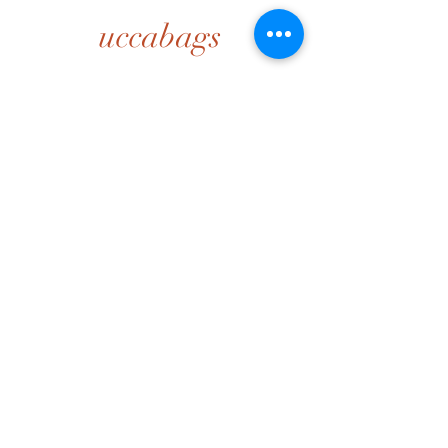
uccabags
Home
Tienda on line
Nuestra historia
Contacto
Aviso legal
Envíos y devoluciones
Métodos de pago